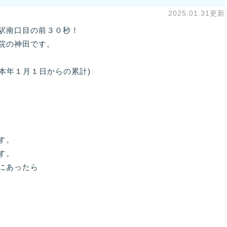
2025.01.31更新
駅南口目の前３０秒！
院の神田です。
(本年１月１日からの累計)
す。
す。
にあったら