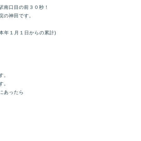
駅南口目の前３０秒！
院の神田です。
(本年１月１日からの累計)
す。
す。
にあったら