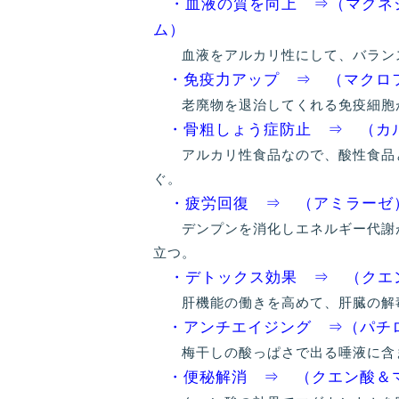
・血液の質を向上 ⇒（マグネ
ム）
血液をアルカリ性にして、バラン
・免疫力アップ ⇒ （マク
老廃物を退治してくれる免疫細胞が
・骨粗しょう症防止 ⇒ （カ
アルカリ性食品なので、酸性食品と
ぐ。
・疲労回復 ⇒ （アミラーゼ
デンプンを消化しエネルギー代謝が
立つ。
・デトックス効果 ⇒ （クエ
肝機能の働きを高めて、肝臓の解
・アンチエイジング ⇒（パ
梅干しの酸っぱさで出る唾液に含ま
・便秘解消 ⇒ （クエン酸＆