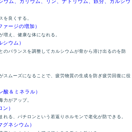
シウム、カリウム、リン、ナトリウム、鉄分、カルシウ
スを良くする。
ロファージの増加）
増え、健康な体になれる。
ルシウム）
のバランスを調整してカルシウムが骨から溶け出るのを防
）
スムーズになることで、疲労物質の生成を防ぎ疲労回復に役
ン酸＆ミネラル）
毒力がアップ。
チロン）
れる、パチロンという若返りホルモンで老化が防できる。
マグネシウム）