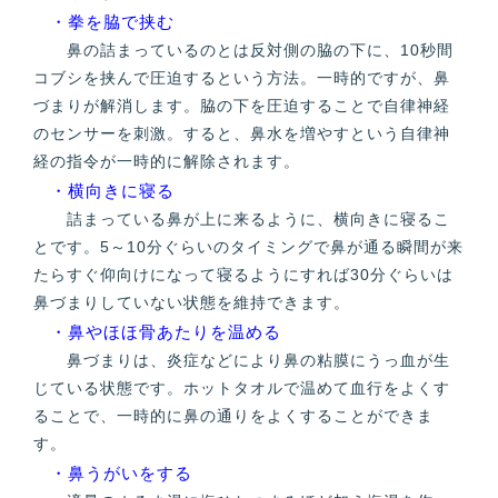
・拳を脇で挟む
鼻の詰まっているのとは反対側の脇の下に、10秒間
コブシを挟んで圧迫するという方法。一時的ですが、鼻
づまりが解消します。脇の下を圧迫することで自律神経
のセンサーを刺激。すると、鼻水を増やすという自律神
経の指令が一時的に解除されます。
・横向きに寝る
詰まっている鼻が上に来るように、横向きに寝るこ
とです。5～10分ぐらいのタイミングで鼻が通る瞬間が来
たらすぐ仰向けになって寝るようにすれば30分ぐらいは
鼻づまりしていない状態を維持できます。
・鼻やほほ骨あたりを温める
鼻づまりは、炎症などにより鼻の粘膜にうっ血が生
じている状態です。ホットタオルで温めて血行をよくす
ることで、一時的に鼻の通りをよくすることができま
す。
・鼻うがいをする