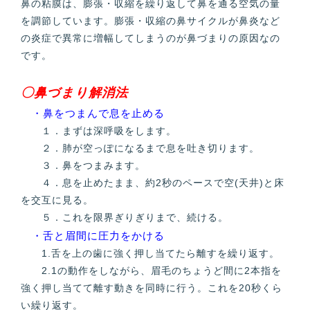
鼻の粘膜は、膨張・収縮を繰り返して鼻を通る空気の量
を調節しています。膨張・収縮の鼻サイクルが鼻炎など
の炎症で異常に増幅してしまうのが鼻づまりの原因なの
です。
〇鼻づまり解消法
・鼻をつまんで息を止める
１．まずは深呼吸をします。
２．肺が空っぽになるまで息を吐き切ります。
３．鼻をつまみます。
４．息を止めたまま、約2秒のペースで空(天井)と床
を交互に見る。
５．これを限界ぎりぎりまで、続ける。
・舌と眉間に圧力をかける
1.舌を上の歯に強く押し当てたら離すを繰り返す。
2.1の動作をしながら、眉毛のちょうど間に2本指を
強く押し当てて離す動きを同時に行う。これを20秒くら
い繰り返す。