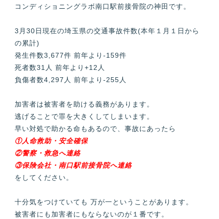
コンディショニングラボ南口駅前接骨院の神田です。
3月30日現在の埼玉県の交通事故件数(本年１月１日から
の累計)
発生件数3,677件 前年より-159件
死者数31人 前年より+12人
負傷者数4,297人 前年より-255人
加害者は被害者を助ける義務があります。
逃げることで罪を大きくしてしまいます。
早い対処で助かる命もあるので、事故にあったら
①人命救助・安全確保
②警察・救急へ連絡
③保険会社・南口駅前接骨院へ連絡
をしてください。
十分気をつけていても 万が一ということがあります。
被害者にも加害者にもならないのが１番です。