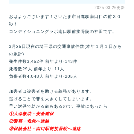
2025.03.26更新
おはようございます！さいたま市日進駅南口目の前３０
秒！
コンディショニングラボ南口駅前接骨院の神田です。
3月25日現在の埼玉県の交通事故件数(本年１月１日から
の累計)
発生件数3,452件 前年より-143件
死者数29人 前年より+11人
負傷者数4,048人 前年より-205人
加害者は被害者を助ける義務があります。
逃げることで罪を大きくしてしまいます。
早い対処で助かる命もあるので、事故にあったら
①人命救助・安全確保
②警察・救急へ連絡
③保険会社・南口駅前接骨院へ連絡