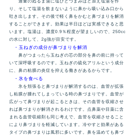
適量のぬるま湯に塩ひとつまみほど加え塩湯を作
り、そして塩湯を飲まないように鼻から吸い込み口から
吐き出します。その後で軽く鼻をかむと鼻づまりを解消
することができます。効果は半日ほどは実感できると思
います。塩湯は、濃度0.9％程度が望ましいので、250cc
の水に対して、2g強が目安です。
・玉ねぎの成分が鼻づまりを解消
鼻がつまったら玉ねぎの芯の部分を鼻の前に持って
いて深呼吸するのです。玉ねぎの硫化アリルという成分
に、鼻の粘膜の炎症を抑える働きがあるからです。
・氷を食べる
氷を頬張ると鼻づまりが解消するのは、血管が拡張
し粘膜が腫れてしまっている時の鼻づまりです。血管が
広がって鼻づまりが起こるときは、その血管を収縮させ
れば鼻づまりが解消されるわけです。点鼻薬や目薬に含
まれる血管収縮剤も同じ考えで、血管を収縮させること
により鼻づまりを軽減しています。冷やすと効果がある
タイプの鼻づまりは風邪に多いです。鼻を温めても鼻づ