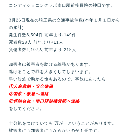
コンディショニングラボ南口駅前接骨院の神田です。
3月26日現在の埼玉県の交通事故件数(本年１月１日から
の累計)
発生件数3,504件 前年より-149件
死者数29人 前年より+11人
負傷者数4,107人 前年より-218人
加害者は被害者を助ける義務があります。
逃げることで罪を大きくしてしまいます。
早い対処で助かる命もあるので、事故にあったら
①人命救助・安全確保
②警察・救急へ連絡
③保険会社・南口駅前接骨院へ連絡
をしてください。
十分気をつけていても 万が一ということがあります。
被害者にも加害者にもならないのが１番です。