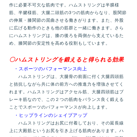
作に必要不可欠な筋肉です。ハムストリングは半膜様
筋、半腱様筋、大腿二頭筋の3つの筋肉からなり、股関節
の伸展・膝関節の屈曲させる働きがります。また、外股
に広げる動作のときも他の筋群と一緒に働きます。さら
にハムストリングは、膝の後ろを両側から支えているた
め、膝関節の安定性を高める役割もしています。
〇ハムストリングを鍛えると得られる効果
・スポーツのパフォーマンス向上
ハムストリングは、大腿骨の前面に付く大腿四頭筋
と拮抗しながら共に体の前方への推進力を増強させてく
れます。ハムストリングはアクセル筋、大腿四頭筋はブ
レーキ筋なので、この２つの筋肉をバランス良く鍛える
ことでスポーツのパフォーマンスが向上します。
・ヒップラインのシェイプアップ
ハムストリングはお尻に付着しており、その延長線
上に大殿筋というお尻を引き上げる筋肉があります。ハ