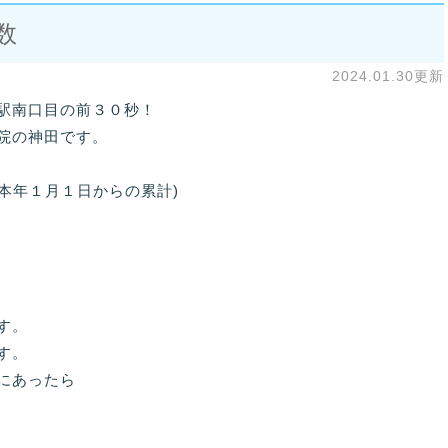
数
2024.01.30更新
駅南口目の前３０秒！
院の神田です。
(本年１月１日からの累計)
す。
す。
にあったら