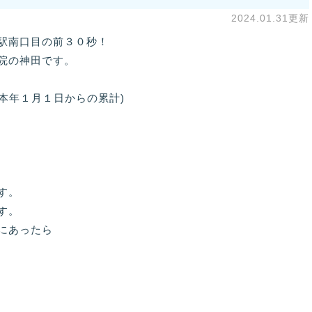
2024.01.31更新
駅南口目の前３０秒！
院の神田です。
(本年１月１日からの累計)
す。
す。
にあったら