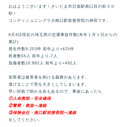
おはようございます！さいたま市日進駅南口目の前３０
秒！
コンディショニングラボ南口駅前接骨院の神田です。
8月4日現在の埼玉県の交通事故件数(本年１月１日からの
累計)
発生件数9,253件 前年より+425件
死者数55人 前年より-7人
負傷者数10,882人 前年より+492人
加害者は被害者を助ける義務があります。
逃げることで罪を大きくしてしまいます。
早い対処で助かる命もあるので、事故にあったら
①人命救助・安全確保
②警察・救急へ連絡
③保険会社・南口駅前接骨院へ連絡
をしてください。