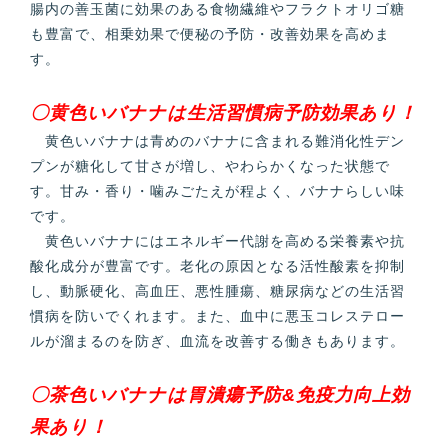
腸内の善玉菌に効果のある食物繊維やフラクトオリゴ糖
も豊富で、相乗効果で便秘の予防・改善効果を高めま
す。
〇黄色いバナナは生活習慣病予防効果あり！
黄色いバナナは青めのバナナに含まれる難消化性デン
プンが糖化して甘さが増し、やわらかくなった状態で
す。甘み・香り・噛みごたえが程よく、バナナらしい味
です。
黄色いバナナにはエネルギー代謝を高める栄養素や抗
酸化成分が豊富です。老化の原因となる活性酸素を抑制
し、動脈硬化、高血圧、悪性腫瘍、糖尿病などの生活習
慣病を防いでくれます。また、血中に悪玉コレステロー
ルが溜まるのを防ぎ、血流を改善する働きもあります。
〇茶色いバナナは胃潰瘍予防&免疫力向上効
果あり！