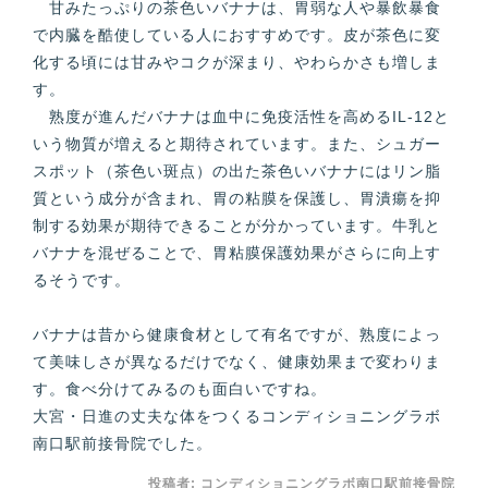
甘みたっぷりの茶色いバナナは、胃弱な人や暴飲暴食
で内臓を酷使している人におすすめです。皮が茶色に変
化する頃には甘みやコクが深まり、やわらかさも増しま
す。
熟度が進んだバナナは血中に免疫活性を高めるIL-12と
いう物質が増えると期待されています。また、シュガー
スポット（茶色い斑点）の出た茶色いバナナにはリン脂
質という成分が含まれ、胃の粘膜を保護し、胃潰瘍を抑
制する効果が期待できることが分かっています。牛乳と
バナナを混ぜることで、胃粘膜保護効果がさらに向上す
るそうです。
バナナは昔から健康食材として有名ですが、熟度によっ
て美味しさが異なるだけでなく、健康効果まで変わりま
す。食べ分けてみるのも面白いですね。
大宮・日進の丈夫な体をつくるコンディショニングラボ
南口駅前接骨院でした。
投稿者:
コンディショニングラボ南口駅前接骨院