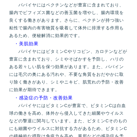
パパイヤにはペクチンなどが豊富に含まれており、
腸内でビフィズス菌などの善玉菌を増やし、腸内環境を
良くする働きがあります。さらに、ペクチンが持つ強い
粘性で腸内の有害物質を吸着して体外に排泄する作用も
あるため、便秘解消に効果的です。
・美肌効果
パパイヤにはビタミンCやリコピン、カロテンなどが
豊富に含まれており、シミやそばかすを予防し、ハリの
ある若々しい肌を保つ効果があります。また、パパイン
には毛穴の奥にある汚れや、不要な角質をおだやかに取
り除く働きがあり、シミやニキビ、肌荒れの予防・改善
に効果が期待できます。
・感染症の予防・改善効果
パパイヤにはビタミンCが豊富で、ビタミンCは白血
球の働きを高め、体外から侵入してきた細菌やウイルス
などの撃退に関与しています。また、ビタミンCそのもの
にも細菌やウイルスに対抗する力があるため、ビタミンC
の積極的な摂取は免疫力を高め、風邪などの感染症を予