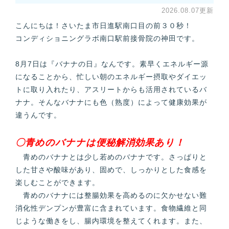
2026.08.07更新
こんにちは！さいたま市日進駅南口目の前３０秒！
コンディショニングラボ南口駅前接骨院の神田です。
8月7日は『バナナの日』なんです。素早くエネルギー源
になることから、忙しい朝のエネルギー摂取やダイエッ
トに取り入れたり、アスリートからも活用されているバ
ナナ。そんなバナナにも色（熟度）によって健康効果が
違うんです。
〇青めのバナナは便秘解消効果あり！
青めのバナナとは少し若めのバナナです。さっぱりと
した甘さや酸味があり、固めで、しっかりとした食感を
楽しむことができます。
青めのバナナには整腸効果を高めるのに欠かせない難
消化性デンプンが豊富に含まれています。食物繊維と同
じような働きをし、腸内環境を整えてくれます。また、