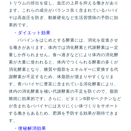
トリウムの排出を促し、血圧の上昇を抑える働きがあり
ます。これらの成分がバランス良く含まれているパパイ
ヤは高血圧を防ぎ、動脈硬化など生活習慣病の予防に効
果的です。
・ダイエット効果
パパインをはじめとする酵素には、消化を促進させ
る働きがあります。体内では消化酵素と代謝酵素は一定
量しか作られません。食べ過ぎなどにより体内の消化酵
素が大量に使われると、体内でつくられる酵素の多くが
消化酵素となり、糖質や脂肪をエネルギーに変換する代
謝酵素が不足するため、体脂肪が溜まりやすくなりま
す。青パパイヤに豊富に含まれている消化酵素により、
体内の消化酵素を補い代謝酵素の不足を防ぐので、脂肪
燃焼に効果的です。さらに、ビタミンB群やペクチンなど
が含まれるパパイヤには太りにくい体づくりをサポート
する働きもあるため、肥満を予防する効果が期待できま
す。
・便秘解消効果