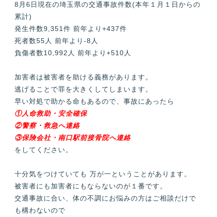
8月6日現在の埼玉県の交通事故件数(本年１月１日からの
累計)
発生件数9,351件 前年より+437件
死者数55人 前年より-8人
負傷者数10,992人 前年より+510人
加害者は被害者を助ける義務があります。
逃げることで罪を大きくしてしまいます。
早い対処で助かる命もあるので、事故にあったら
①人命救助・安全確保
②警察・救急へ連絡
③保険会社・南口駅前接骨院へ連絡
をしてください。
十分気をつけていても 万が一ということがあります。
被害者にも加害者にもならないのが１番です。
交通事故に合い、体の不調にお悩みの方はご相談だけで
も構わないので