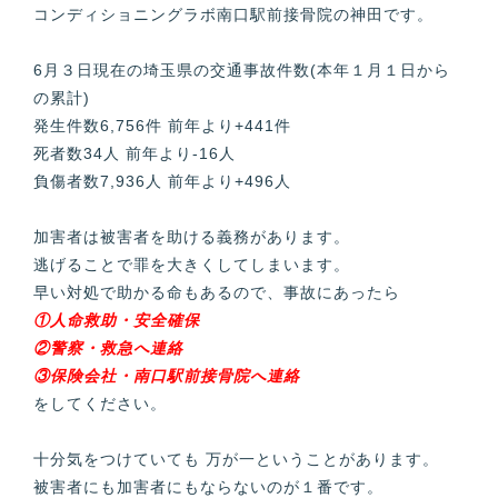
コンディショニングラボ南口駅前接骨院の神田です。
6月３日現在の埼玉県の交通事故件数(本年１月１日から
の累計)
発生件数6,756件 前年より+441件
死者数34人 前年より-16人
負傷者数7,936人 前年より+496人
加害者は被害者を助ける義務があります。
逃げることで罪を大きくしてしまいます。
早い対処で助かる命もあるので、事故にあったら
①人命救助・安全確保
②警察・救急へ連絡
③保険会社・南口駅前接骨院へ連絡
をしてください。
十分気をつけていても 万が一ということがあります。
被害者にも加害者にもならないのが１番です。