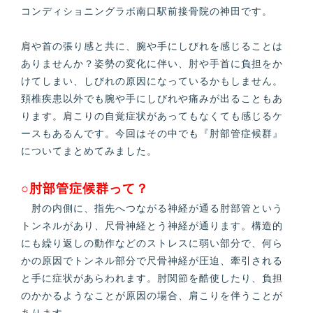
コンディショニングラボ南口駅前接骨院の神田です。
肩や首の張り感と共に、腕や手にしびれを感じることは
ありませんか？姿勢の変化に伴い、肘や手首に負担をか
けてしまい、しびれの原因になっているかもしません。
頚椎疾患以外でも腕や手にしびれや痛みが出ることもあ
ります。肩こりの自覚症状があってもなくても感じるケ
ースもあるんです。今回はその中でも『肘部管症候群』
についてまとめてみました。
○肘部管症候群って？
肘の内側に、指先へつながる神経が通る肘部管という
トンネルがあり、尺骨神経とう神経が通ります。構造的
にも繰り返しの動作などのストレスに弱い部分で、何ら
かの原因でトンネル部分で尺骨神経が圧迫、牽引される
と手に症状があらわれます。肘関節を酷使したり、負担
のかかるようなことが原因の場合、肩こりを伴うことが
あります。