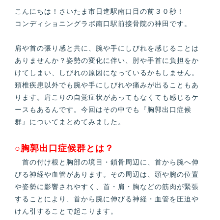
こんにちは！さいたま市日進駅南口目の前３０秒！
コンディショニングラボ南口駅前接骨院の神田です。
肩や首の張り感と共に、腕や手にしびれを感じることは
ありませんか？姿勢の変化に伴い、肘や手首に負担をか
けてしまい、しびれの原因になっているかもしません。
頚椎疾患以外でも腕や手にしびれや痛みが出ることもあ
ります。肩こりの自覚症状があってもなくても感じるケ
ースもあるんです。今回はその中でも『胸郭出口症候
群』についてまとめてみました。
○胸郭出口症候群とは？
首の付け根と胸部の境目・鎖骨周辺に、首から腕へ伸
びる神経や血管があります。その周辺は、頭や腕の位置
や姿勢に影響されやすく、首・肩・胸などの筋肉が緊張
することにより、首から腕に伸びる神経・血管を圧迫や
けん引することで起こります。