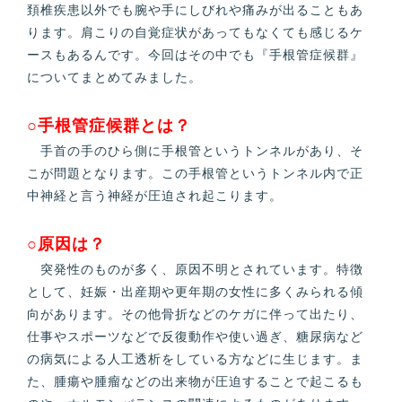
頚椎疾患以外でも腕や手にしびれや痛みが出ることもあ
ります。肩こりの自覚症状があってもなくても感じるケ
ースもあるんです。今回はその中でも『手根管症候群』
についてまとめてみました。
○手根管症候群とは？
手首の手のひら側に手根管というトンネルがあり、そ
こが問題となります。この手根管というトンネル内で正
中神経と言う神経が圧迫され起こります。
○原因は？
突発性のものが多く、原因不明とされています。特徴
として、妊娠・出産期や更年期の女性に多くみられる傾
向があります。その他骨折などのケガに伴って出たり、
仕事やスポーツなどで反復動作や使い過ぎ、糖尿病など
の病気による人工透析をしている方などに生じます。ま
た、腫瘍や腫瘤などの出来物が圧迫することで起こるも