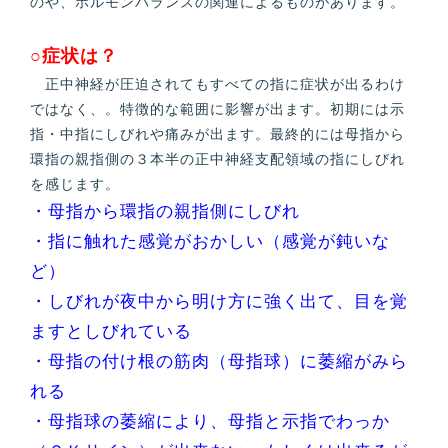
のや、ホルモンバランスの関連によるものがあります。
○症状は？
正中神経が圧迫されてもすべての指に症状が出るわけ
ではなく、。特徴的な範囲に影響が出ます。初期には示
指・中指にしびれや痛みが出ます。最終的には母指から
環指の親指側の３本半の正中神経支配領域の指にしびれ
を感じます。
・母指から環指の親指側にしびれ
・指に触れた感覚がおかしい（感覚が鈍いな
ど）
・しびれが夜中から明け方に強く出て、目を覚
ますとしびれている
・母指の付け根の筋肉（母指球）に萎縮がみら
れる
・母指球の萎縮により、母指と示指でわっか