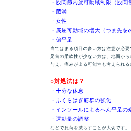
・股関節内旋可動域制限（股関
・肥満
・女性
・底屈可動域の増大（つま先を
・偏平足
当てはまる項目の多い方は注意が必要
足首の柔軟性が少ない方は、地面から
与え、痛みが出る可能性も考えられる
○対処法は？
・十分な休息
・ふくらはぎ筋群の強化
・インソールによるへん平足の
・運動量の調整
などで負荷を減らすことが大切です。