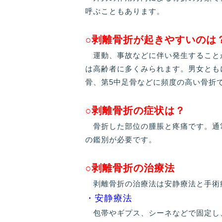
呼ぶこともあります。
○剥離骨折が起きやすいのは
運動、事故などに伴い発生すること
は高齢者に多くみられます。男女とも
骨、第5中足骨などに頻度の高い骨折
○剥離骨折の症状は？
骨折した部位の腫脹と疼痛です。通
の鑑別が必要です。
○剥離骨折の治療法
剥離骨折の治療法は安静療法と手術
・安静療法
包帯やギプス、シーネなどで固定し