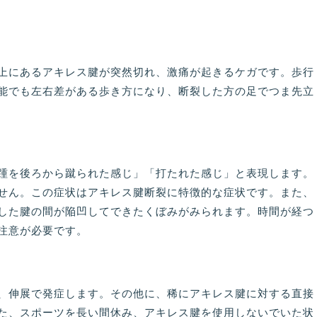
上にあるアキレス腱が突然切れ、激痛が起きるケガです。歩行
能でも左右差がある歩き方になり、断裂した方の足でつま先立
踵を後ろから蹴られた感じ」「打たれた感じ」と表現します。
せん。この症状はアキレス腱断裂に特徴的な症状です。また、
した腱の間が陥凹してできたくぼみがみられます。時間が経つ
注意が必要です。
、伸展で発症します。その他に、稀にアキレス腱に対する直接
た、スポーツを長い間休み、アキレス腱を使用しないでいた状